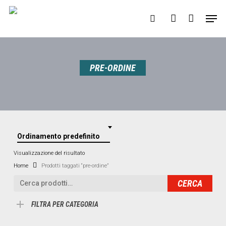
Skip
Menu
Men
to
search
account
main
content
PRE-ORDINE
Ordinamento predefinito
Visualizzazione del risultato
Home
Prodotti taggati “pre-ordine”
Cerca:
CERCA
FILTRA PER CATEGORIA