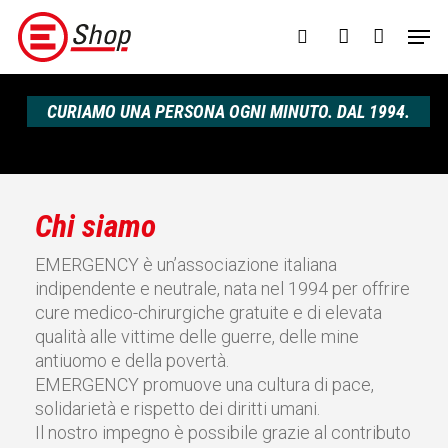
Skip
Menu
Men
to
search
account
main
content
CURIAMO UNA PERSONA OGNI MINUTO. DAL 1994.
Chi siamo
EMERGENCY è un’associazione italiana
indipendente e neutrale, nata nel 1994 per offrire
cure medico-chirurgiche gratuite e di elevata
qualità alle vittime delle guerre, delle mine
antiuomo e della povertà.
EMERGENCY promuove una cultura di pace,
solidarietà e rispetto dei diritti umani.
Il nostro impegno è possibile grazie al contributo