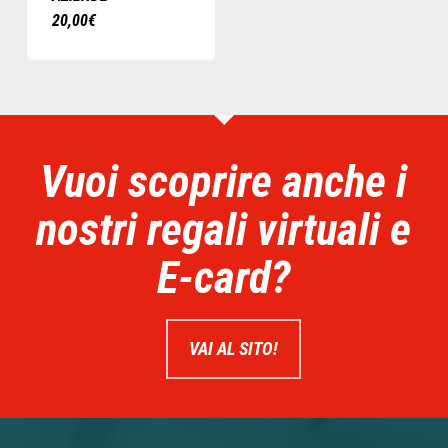
20,00
€
Vuoi scoprire anche i
nostri regali virtuali e
E-card?
VAI AL SITO!