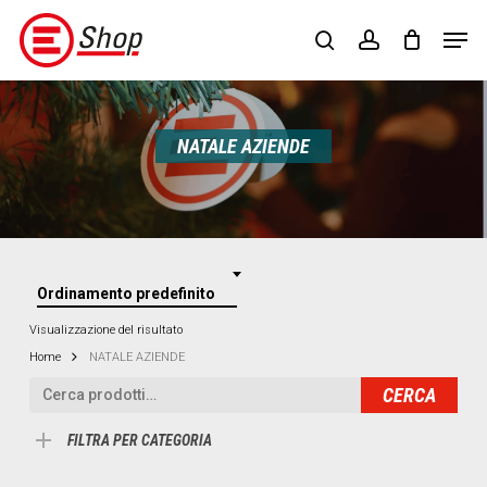
Skip
Menu
Men
to
search
account
main
content
NATALE AZIENDE
Ordinamento predefinito
Visualizzazione del risultato
Home
NATALE AZIENDE
Cerca:
CERCA
FILTRA PER CATEGORIA