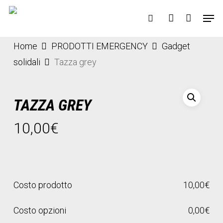
Skip
Menu
Men
to
search
account
main
content
Home
PRODOTTI EMERGENCY
Gadget
solidali
Tazza grey
TAZZA GREY
10,00
€
Costo prodotto
10,00
€
Costo opzioni
0,00
€