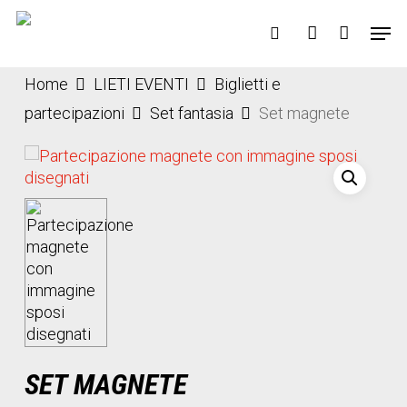
Skip
Menu
Men
to
search
account
main
content
Home
LIETI EVENTI
Biglietti e
partecipazioni
Set fantasia
Set magnete
SET MAGNETE