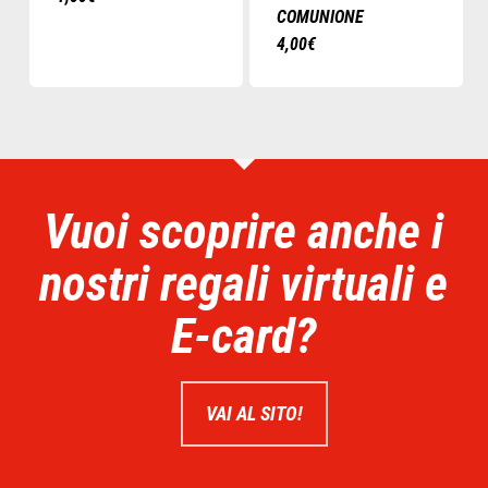
COMUNIONE
4,00
€
Vuoi scoprire anche i
nostri regali virtuali e
E-card?
VAI AL SITO!