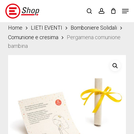
Skip
Menu
Men
to
search
account
main
content
Home
LIETI EVENTI
Bomboniere Solidali
Comunione e cresima
Pergamena comunione
bambina