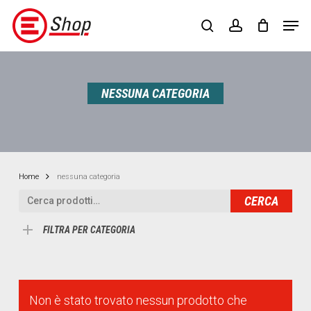
Skip
Menu
Men
to
search
account
main
content
NESSUNA CATEGORIA
Home
nessuna categoria
Cerca:
CERCA
FILTRA PER CATEGORIA
Non è stato trovato nessun prodotto che