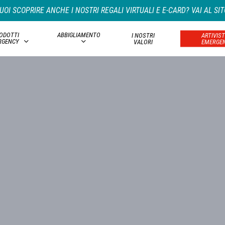
UOI SCOPRIRE ANCHE I NOSTRI REGALI VIRTUALI E E-CARD? VAI AL SIT
ODOTTI
ABBIGLIAMENTO
I NOSTRI
ARTIVIST
RGENCY
VALORI
EMERGE