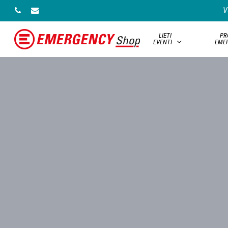
Skip
V
phone
email
to
main
LIETI
PR
content
EVENTI
EME
Hit enter to search or ESC to close