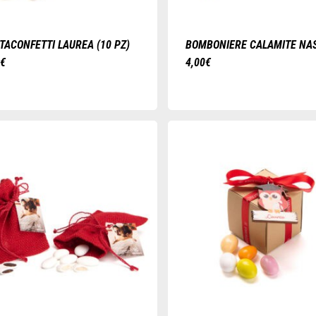
TACONFETTI LAUREA (10 PZ)
BOMBONIERE CALAMITE NAS
Questo
0
€
4,00
€
prodotto
ha
più
varianti.
Le
opzioni
possono
essere
scelte
nella
pagina
del
prodotto