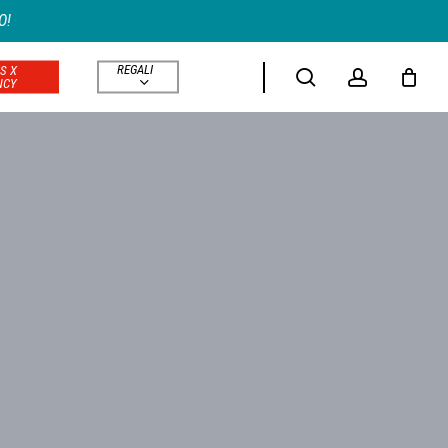
Menu
O!
search
REGALI
S X
account
NCY