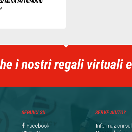
GAMENA MATRIMONIO
0
€
e i nostri regali virtuali 
SEGUICI SU
SERVE AIUTO?
Facebook
Informazioni sul