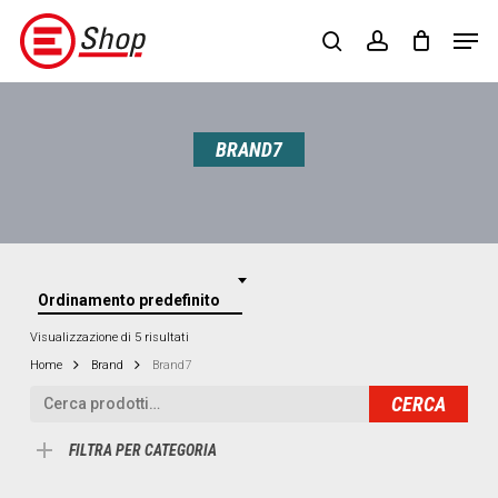
Skip
Menu
Men
to
search
account
main
content
BRAND7
Ordinamento predefinito
Visualizzazione di 5 risultati
Home
Brand
Brand7
Cerca:
CERCA
FILTRA PER CATEGORIA