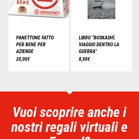
essere
essere
scelte
scelte
nella
nella
pagina
pagina
del
del
PANETTONE FATTO
LIBRO “BUSKASHÌ.
prodotto
prodotto
PER BENE PER
VIAGGIO DENTRO LA
AZIENDE
GUERRA”
20,00
€
8,00
€
Vuoi scoprire anche i
nostri regali virtuali e