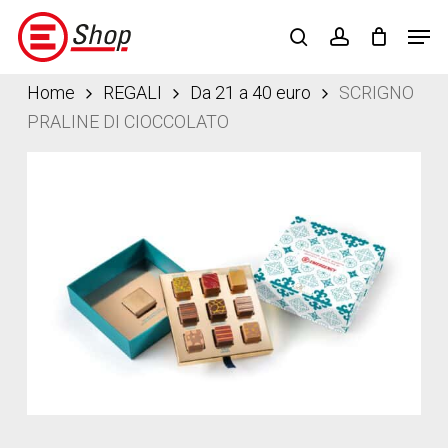
Skip
Menu
Men
to
search
account
main
content
Home
REGALI
Da 21 a 40 euro
SCRIGNO
PRALINE DI CIOCCOLATO