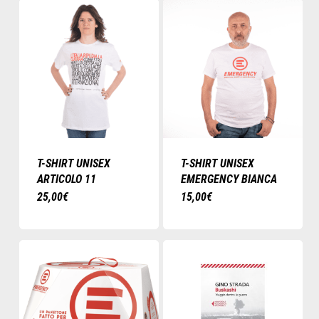
T-SHIRT UNISEX
T-SHIRT UNISEX
ARTICOLO 11
EMERGENCY BIANCA
Questo
Questo
25,00
€
15,00
€
prodotto
prodotto
ha
ha
più
più
varianti.
varianti.
Le
Le
opzioni
opzioni
possono
possono