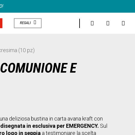
O!
search
account
REGALI
cresima (10 pz)
 COMUNIONE E
: una deliziosa bustina in carta avana kraft con
ta disegnata in esclusiva per EMERGENCY.
Sul
ro logo in seppia
a testimoniare la scelta