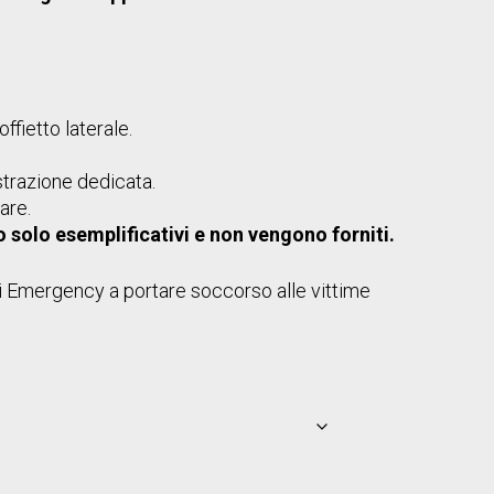
ffietto laterale.
strazione dedicata.
are.
o solo esemplificativi e non vengono forniti.
i Emergency a portare soccorso alle vittime