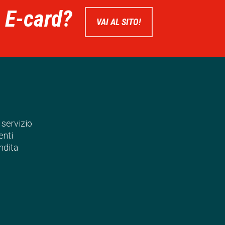
e E-card?
VAI AL SITO!
 servizio
nti
ndita