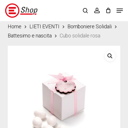
Skip
Menu
Men
to
search
account
main
content
Home
LIETI EVENTI
Bomboniere Solidali
Battesimo e nascita
Cubo solidale rosa